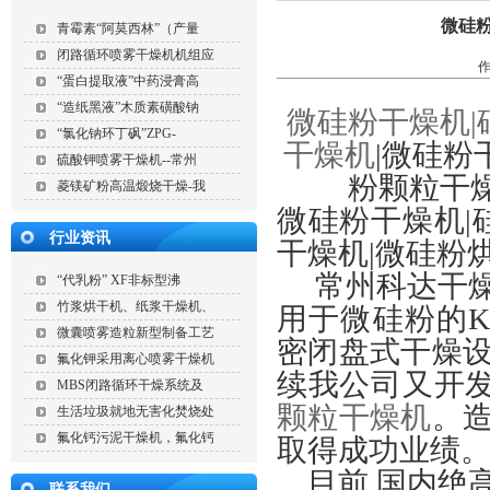
微硅粉
青霉素“阿莫西林”（产量
闭路循环喷雾干燥机机组应
作
“蛋白提取液”中药浸膏高
“造纸黑液”木质素磺酸钠
微硅粉干燥机|
“氯化钠环丁砜”ZPG-
干燥机
|微硅粉
硫酸钾喷雾干燥机--常州
粉颗粒干燥
菱镁矿粉高温煅烧干燥-我
微硅粉干燥机|
行业资讯
干燥机|微硅粉
常州科达干燥
“代乳粉” XF非标型沸
竹浆烘干机、纸浆干燥机、
用于微硅粉的KJG
微囊喷雾造粒新型制备工艺
密闭盘式干燥
氟化钾采用离心喷雾干燥机
续我公司又开发
MBS闭路循环干燥系统及
颗粒干燥机
。
生活垃圾就地无害化焚烧处
氟化钙污泥干燥机，氟化钙
取得成功业绩
目前,国内绝
联系我们