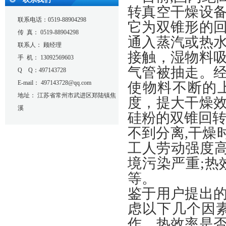
转真空干燥设
联系电话：0519-88904298
它为双锥形的
传 真： 0519-88904298
通入蒸汽或热
联系人： 顾经理
接触，湿物料
手 机： 13092569603
气管被抽走。
Q Q：497143728
E-mail： 497143728@qq.com
使物料不断的
地址： 江苏省常州市武进区郑陆镇焦
度，提大干燥
溪
硅粉的双锥回转
不到分离,干燥
工人劳动强度高
境污染严重;热
等。
鉴于用户提出
虑以下几个因
作、热效率是